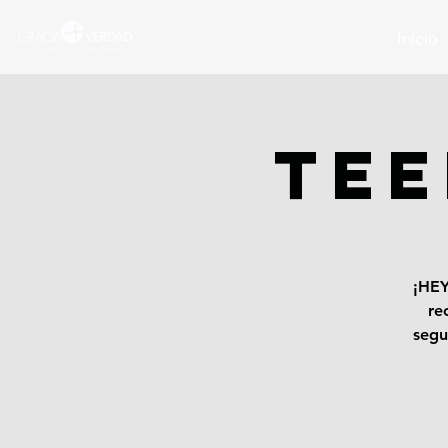
Inicio
TEE
¡HEY
re
segu