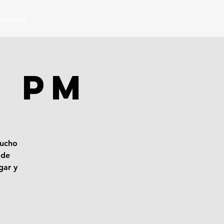
ración
1 PM
mucho
 de
gar y