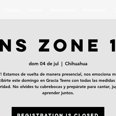
Equipos
Grupos
Generosidad
Primera Vez
O
NS ZONE 
dom 04 de jul
  |  
Chihuahua
! Estamos de vuelta de manera presencial, nos emociona 
cibirte este domingo en Gracia Teens con todas las medidas
ridad. No olvides tu cubrebocas y prepárate para cantar, ju
aprender juntos.
Registration is Closed