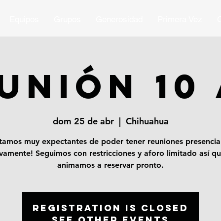
Equipos
Grupos
Generosidad
Primera Vez
O
UNIÓN 10
dom 25 de abr
  |  
Chihuahua
tamos muy expectantes de poder tener reuniones presencia
vamente! Seguimos con restricciones y aforo limitado así qu
animamos a reservar pronto.
Registration is Closed
See other events