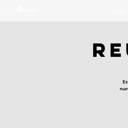
Inicio
RE
Es
nue