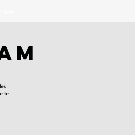
ración
 AM
les
e te