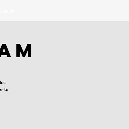
ración
 AM
les
e te