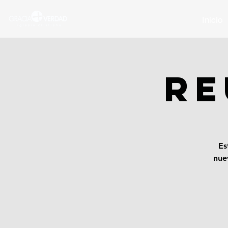
Inicio
RE
Es
nue