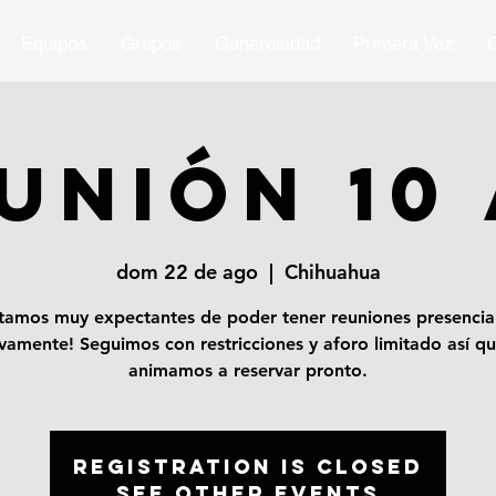
Equipos
Grupos
Generosidad
Primera Vez
O
UNIÓN 10
dom 22 de ago
  |  
Chihuahua
tamos muy expectantes de poder tener reuniones presencia
vamente! Seguimos con restricciones y aforo limitado así qu
animamos a reservar pronto.
Registration is Closed
See other events