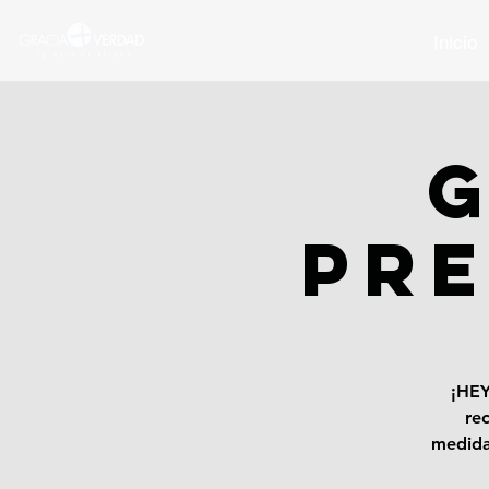
Inicio
G
PRE
¡HEY
re
medida