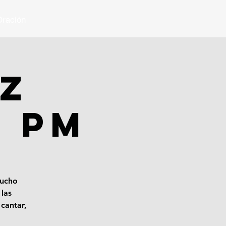
ración
DZ
1 PM
mucho
las
cantar,