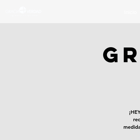
Inicio
GR
¡HEY
re
medida