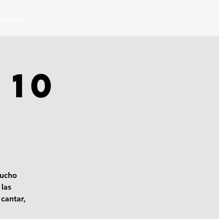
ración
 10
mucho
las
cantar,