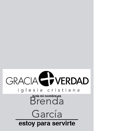
hola mi nombre es
Brenda
García
estoy para servirte